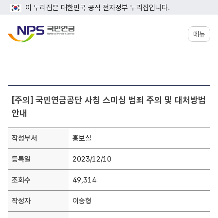
이 누리집은 대한민국 공식 전자정부 누리집입니다.
메뉴
새
[주의] 국민연금공단 사칭 스미싱 범죄 주의 및 대처방법
소
안내
식
(
공
작성부서
홍보실
지
등록일
2023/12/10
사
항
조회수
49,314
)
상
작성자
이승형
세