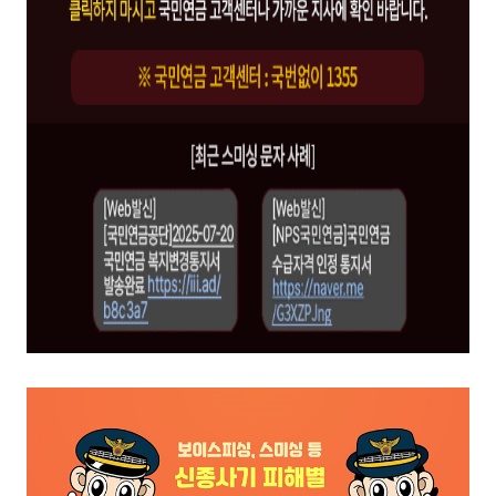
작
성
자
,
연
락
처
를
나
타
내
는
표
입
니
다
.