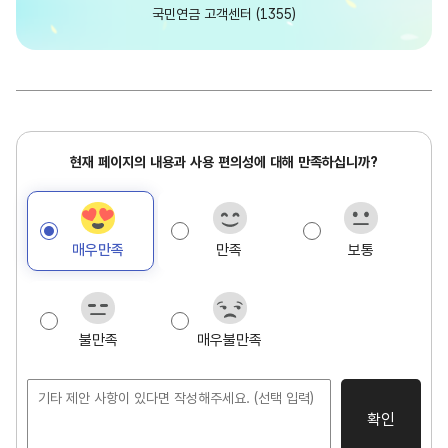
담
국민연금 고객센터 (1355)
당
현
현재 페이지의 내용과 사용 편의성에 대해 만족하십니까?
재
페
이
매우만족
만족
보통
지
만
족
도
불만족
매우불만족
조
사
확인