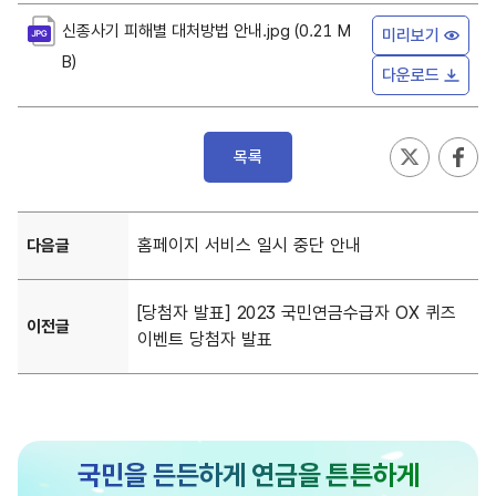
게
신종사기 피해별 대처방법 안내.jpg (0.21 M
미리보기
시
신
B)
종
물
다운로드
신
사
첨
종
기
부
사
피
파
기
해
목록
피
일
별
해
대
정
별
처
보
대
방
홈페이지 서비스 일시 중단 안내
다음글
처
법
방
안
법
내
[당첨자 발표] 2023 국민연금수급자 OX 퀴즈
이전글
안
.
이벤트 당첨자 발표
내
j
.
p
j
g
p
-
g
-