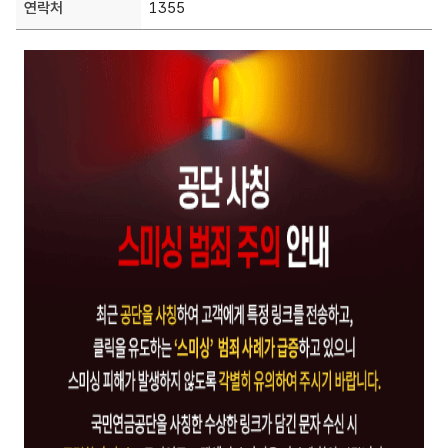
정
연락처
1355
보
:
게
제
시
목
물
,
본
작
문
성
내
부
용
서
,
등
록
일
,
조
회
수
,