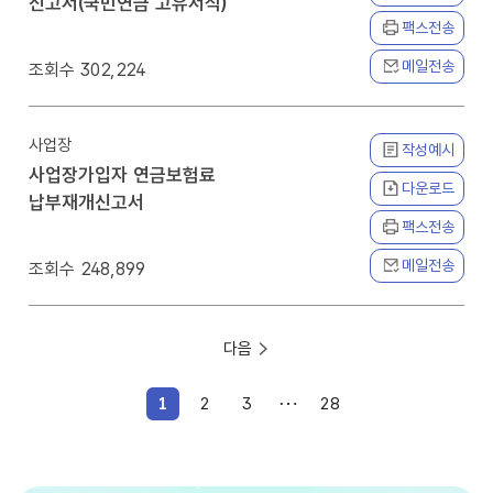
신고서(국민연금 고유서식)
팩스전송
메일전송
302,224
사업장
작성예시
사업장가입자 연금보험료
다운로드
납부재개신고서
팩스전송
메일전송
248,899
다음
1
2
3
28