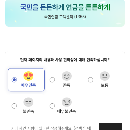
담
국민연금 고객센터 (1355)
당
현
현재 페이지의 내용과 사용 편의성에 대해 만족하십니까?
재
페
이
매우만족
만족
보통
지
만
족
도
불만족
매우불만족
조
사