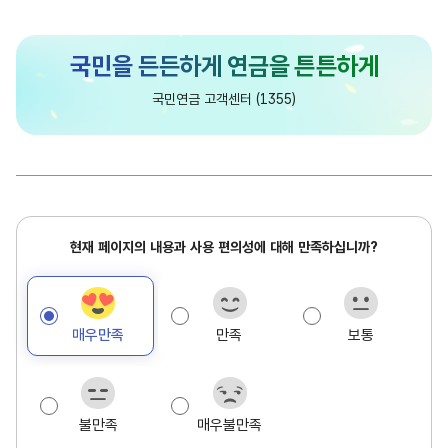
담
국민연금 고객센터 (1355)
당
현
현재 페이지의 내용과 사용 편의성에 대해 만족하십니까?
재
페
이
매우만족
만족
보통
지
만
족
도
불만족
매우불만족
조